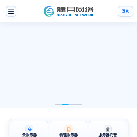
登录
HIGH
DEFENSE
SERVER
高防
服务
器，
稳定
承载
攻击
场景
面向游
戏、站
群、电
商、接口
看高防方案
联系顾问
服务等高
云服务器
物理服务器
服务器托管