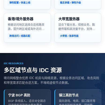
成本可控。
问。
弹性配置 / 快速上线
稳定承载 / 弹性升级
香港/境外服务器
大带宽服务器
根据访问地区选择合适线路资
适合下载分发、视频业务、数
源，提升跨区域或海外访问体
据传输和高流量平台，支持带
验。
宽按需规划。
跨境访问 / 线路匹配
大带宽 / 独享性能
IDC RESOURCES
多区域节点与 IDC 资源
啸月网络整合优质 IDC 机房与网络资源，根据业务访问区域、攻击风险
和带宽需求匹配合适方案，不堆砌虚假节点数据。
宁波 BGP 高防
镇江高防节点
BGP 多线接入，适合对全国访
面向游戏、电商、接口服务等