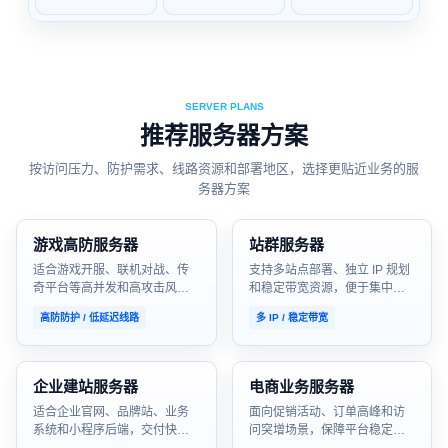
攻击风险
业务，提
供灵活防
护与稳定
线路资
源。
SERVER PLANS
推荐服务器方案
按访问压力、防护需求、线路资源和部署地区，选择更贴近业务的服
务器方案
游戏高防服务器
站群服务器
适合游戏开服、联机对战、传
支持多站点部署、独立 IP 规划
奇平台等高并发和高攻击风险
和稳定带宽资源，便于集中管
业务。
理。
高防防护 / 低延迟线路
多 IP / 稳定带宽
企业建站服务器
电商业务服务器
适合企业官网、品牌站、业务
面向促销活动、订单高峰和访
系统和小程序后端，交付快、
问突增场景，保障平台稳定访