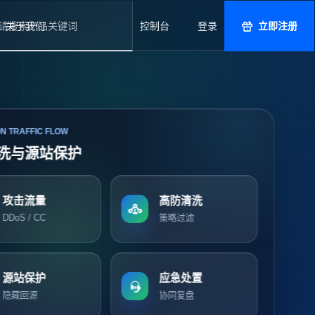
关于我们
控制台
登录
立即注册
N TRAFFIC FLOW
洗与源站保护
攻击流量
高防清洗
DDoS / CC
策略过滤
源站保护
应急处置
隐藏回源
协同复盘